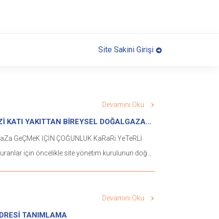
Site Sakini Girişi
Devamını Oku
İ KATI YAKITTAN BİREYSEL DOĞALGAZA
Za GeÇMeK İÇİN ÇOĞUNLUK KaRaRi YeTeRLİ
turanlar için öncelikle site yönetim kurulunun doğal
iş konusunda en az %51 çoğunlukla karar alması
r. eğer merkezi ısınma sisteminizi ferdi ısınmaya
bi sistemine geçirmek istiyorsanız, artık site
Devamını Oku
kurulundaki komşularınızın çoğunlukla aldığı karar
ADRESİ TANIMLAMA