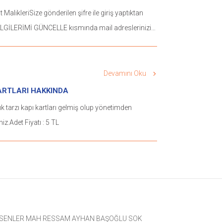
artık oybirliği aranmıyor. 198 daireli bir sitede 100 kat
 MalikleriSize gönderilen şifre ile giriş yaptıktan
n oyu ile ferdi ısınma ve doğalgaza geçmek
LGİLERİMİ GÜNCELLE kısmında mail adreslerinizi
 MÜLKİYeTİ KaNUNU DeĞİŞTİ Kat
anızı rica ederiz. Ekli dosyalar mail adreslerine
 Kanunu’ndaki değişiklikle oybirliği şartı kaldırıldı ve
cektir.syg.
 çoğaltılması" kriteri esas alındı. Şehirlerde daha
Devamını Oku
temiz bir yakıt türü olan doğalgaza geçiş böylece
ARTLARI HAKKINDA
rildi. YaRGiTaY Ne DİYOR Yargıtay 18.
ık tarzı kapı kartları gelmiş olup yönetimden
iresi’nin ferdi ısınmada doğalgaza dönüşümde
niz.Adet Fiyatı : 5 TL
arı arayan yerleşik içtihatı şöyle: "Kat Mülkiyeti
n 42. maddesine eklenen fıkraya göre merkezi
 kullanılmakta olan yakıtın türüne ve daha ve daha
erkezi sistemde doğalgaza geçilmiş olup
na bakılmaksızın, doğalgazın kullanılması koşulu
i ısınmaya geçmek için, pay ve paydaş çoğunluğu ile
dir." MaSRaF aRSa PaYi ORaNiNDa
SENLER MAH RESSAM AYHAN BAŞOĞLU SOK