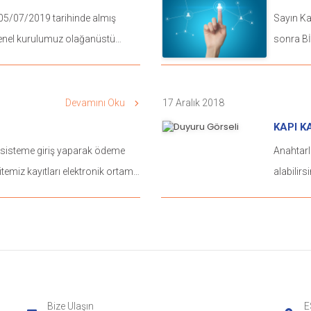
yeterli. 
05/07/2019 tarihinde almış
Sayın Kat
malikini
genel kurulumuz olağanüstü
sonra Bİ
mümkün olabiliyor. KaT
tanımlam
Mülkiyeti
gönderile
"faydanın
i toplantı aşağıdaki tarih ve
Devamını Oku
17 Aralık 2018
ucuz ve 
 çoğunluk
KAPI K
daha kolay hale geti
ak kararlar alınacaktır.
le sisteme giriş yaparak ödeme
Anahtarl
Hukuk Da
reğini rica ederiz. Birinci
 Sitemiz kayıtları elektronik ortama
alabilirsi
çoğunluk kar
labilir. Sizden ricamız bir hata
Kanununu
arın
ilde emeğe saygı duyarak
ısınmada
daki artış 2)Doğalgaza
tarafımıza bildirmenizi rica
önceki m
ının tellerinin yenilenmesi
olmadığı
erinin su kaçaklarının tamiri
ile ferd
enmesi
alınan karar yeterli
Bize Ulaşın
E