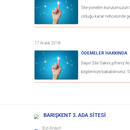
Site yönetim kurulumuzun 
olduğu karar neticesinde 
toplanacaktır. Toplantı, B2 Blok altındaki toplantı
salonundayapılacaktır. Birinci toplantıda çoğunluk
sağlanamadığı takdirde ikinc
17 Aralık 2018
saatte aynı adreste yapılacaktır. İkinci toplantıda
ÖDEMELER HAKKINDA
aranmaksızın toplantı açılar
Sayın Site Sakini,şifreniz i
Toplantıya katılımınızı bekler, ge
bilgilerinize bakabilirsiniz.
Toplantı: 21/07/2019 Saat: 17:00 İkinci Toplantı:
aktarılırken hatalar olmuş o
28/07/2019 Saat: 17:00 Gündem: 1)Kazanl
gördüğünüzde öfke ile değ
durumu ve kömür fiyatların
hataları saygı çerçevesinde 
geçilmesi 3)Basketbol Sahas
ederim.syg.
4)Çatıların ve Asansör kulel
BARIŞKENT 3. ADA SİTESİ
5)Aidatların yeniden belirl
Bizi Arayın