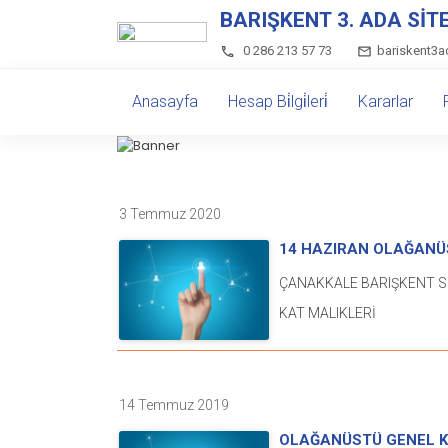
BARIŞKENT 3. ADA SİT
0 286 213 57 73
bariskent3
Anasayfa
Hesap Bi̇lgi̇leri̇
Kararlar
3 Temmuz 2020
14 HAZIRAN OLAĞANÜ
TUTANAĞI
ÇANAKKALE BARIŞKENT SİTESİ 3 ADA 2019-2020 DÖNEMİ KAT MALIKLERİ OLAĞANÜSTÜ GENEL KURUL TOPLANTI TUTANAĞI Sitemizin Olağan Üstü Genel Kurulu, aşağıdaki gündem maddelerini görüşüp karara bağlamak üzere, 7 Haziran 2020 Pazar günü saat 14 de toplanmış yeterli çoğunluk sağlanmadığı için, 14 Haziran 2020 Pazar günü site bahçesindeki basket sahasında (fiziksel mesafe korunacak şekilde) saat 14: 00 de yapılan toplantıya, 80 kışı asaleten, 50 kişi vekâleten olmak üzere toplam 130 kişinin katılımıyla aşağıdaki gündem maddeleri üzerine görüşmeler yapılarak karara bağlanmıştır. Gündem maddelerinin Görüşülmesi: 1) Açılış, yoklama divan başkanı ve üyelerinin seçimi; Site Yönetim Kurulu Başkanı Necla Demirutku açılış konuşmasını yaparak divan oluşması için divana aday önerilerini aldı ve Divan başkanlığına Özcan Erbakan divan katip üyeliğine İsa Dinç ve Sevcan Baziki Oy birliği ile seçildi. Divan heyetine imza yetkisi verildi. Divan Başkanı Özcan Erbakan olağanüstü toplantıya katılanların hazirun cetvelindekine göre 80 kışı asaleten, 50 kişi vekâleten olmak üzere toplam 130 katılım olduğunu bildirdi. 2) Divan Başkanı aşağıdaki gündemi okudu ve saygı duruşuyla toplantıyı açtı. Divan Başkanı Özcan Erbakan Gündem Maddelerini okudu harici gündeme madde eklemek isteyen var mı diye sordu, madde ekletmek isteyen olmadı. GÜNDEM MADDELERİ: 1) Açılış, yoklama divan başkanı ve üyelerinin seçimi 2) Saygı duruşu ve gündemin okunması 3) Sitenin ısınma sisteminin kömürden doğal gaza dönüştürülmesinin karara bağlanması 4) Belirlenecek siteme göre aidat ve doğal gaz ödemelerinin tespiti 5) Doğal gaza geçiş için ihale komisyonu seçilmesinin görüşülmesi 6) Dilek ve temenniler 7) Kapanış 3) Sitenin ısınma sisteminin kömürden doğal gaza dönüştürülmesi Yönetim Kurulu başkanı Necla Demirutku ya yapılan araştırmalar hakkında bilgilendirilme yapmak üzere söz verildi. Necla Demirutku; “2019-2020 yılları kış döneminde yaklaşık 260 ton kömür yakılmış, 225.408 tl ödenmiş, 122.193 tl borcumuz kalmıştır. Her ay toplanan paradan cari harcamalar dışında 25.000 tl kalmakta olup, bu miktar kadar kömür borç ödemesi yapılabilmektedir. Ekim 2020 sonuna kömür borcunun biteceği belirtilmiştir. Doğal gaza geçmek için 6 ad firmadan (Gezerler müh.+Karagöz müh.+Ceyhan Müh.+Alteknik Müh.+Arel Müh +Koç ısı Müh.) fiyat araştırması yaptık. Mart ayında alınan fiyatları Haziran ayında güncelledik ve Doğal gaz firmaları ödemeleri 12 ay taksite bölebileceklerini söylediler. Tek merkezli Doğal gaz imalatı = 12 adet yoğuşmalı kazan+bahçe içi termal boru döşenmesi +bahçe yol+ kanal tamıratı+bitki peyzaj imalatının = 8500 ile 9500 tl arasında olacağı (daire başına) Bireysel doğal gaz imalatının = 9500 ile (bına gırış gaz borusu çapı buyuduğunde )15000 tl arasında olacağı(daire başına) Blok altı doğal gaz imalatının= ortalama 6000 +ısı pay ölçer 1850 tl = 7850 tl (daire başına) (bu hesaba dairelere dağıtılan ev içi kolon boruları dahil değildir)Doğal gaza ödenmesi gereken bağlantı bedeli = 781,14 tl , güvence bedeli =507,77 tl olduğunu söyledi.Şekerbank ın Eko Kredısının 36 aya kadar 0,99 faızle kredı verdiğini, diğer kamu bankalarınında tüketici kredisi adı altında daha düşük faizle kredi verebileceği konusunda bilgi verdi. Barışkent Sitesi 1 ada yönetıcısı Turhan Bey ile yapılan görüşmedeki bilgileri paylaşmak istiyorum dedi. 2018-2019 kış döneminde kömürle ısınma bedeli =350,513 tl /168=2086 tl (daire başına 6 aylık ödeme) 2019-2020 kış döneminde doğal gaz ısınma bedeli =164,509 tl /168=980 tl (daire başına 6 aylık ödeme) Yakıt olarak ısınma bedelini yarı fiyatına düşürmüşler ekonomi sağlamışlardır. Sarı mor sitesinin yöneticisi ile görüşmemizde doğal gaz maliyetinin kömürden daha az olduğunu ve ısınma sorunu yaşamadıklarını belirtmiştir. Merkezi sistemde bina bütün ısındığı için ısı pay ölçer kurulursa tasarruf daha da yükseleceği ve adil bir ısınma olacaktır, herkes yaktığı kadar ödeyecektir, evin içinde tadilat olmayacaktır. Komşularımızın doğal gaz taleplerini değerlendirdiğimizde 135 kişinin dilekçesi elimize ulaşmıştır, çoğunluğun talebi doğrultusunda bu toplantıyı bir an önce yapmaya karar verdik. Bu dönem için yaptığımız işletme projesine göre 3+1 dairelerin yakıt bedeli 350 tl ve 2+1 dairelerin yakıt bedelinin 280 tl olması halinde kömür paramızı ödeyebileceğimiz gibi doğal gaz için cıhaz odalarının hazırlanması +kazan daırelerının dışa acılan demir kapılarının bedelini toplamış olacağız ve yetki vermeleri halinde onların adına bağlantı anlaşması yap
14 Temmuz 2019
OLAĞANÜSTÜ GENEL K